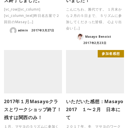
ス終了しました。
いました！
[vc_row][vc_column]
こんにちわ、雅代です。 １月末か
[vc_column_text]昨日名古屋で２
ら２月の５日まで、 ５リズムに参
回目のMasay […]
加してくださった皆様、 心より出
会い […]
admin
2017年3月27日
Masayo Benoist
2017年2月23日
参加者感想
2017年１月Masayoクラ
いただいた感想：Masayo
スとワークショップ終了！
2017 １〜２月 日本に
残すは関西のみ！
て
１月、マサヨの５リズムに参加く
２０１７年、冬 マサヨのワーク