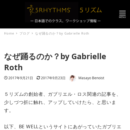
MENU
Home
ブログ
なぜ踊るのか？by Gabrielle Roth
なぜ踊るのか？by Gabrielle
Roth
著者
投稿日
2017年9月21日
更新日
2017年9月23日
Masayo Benoist
５リズムの創始者、ガブリエル・ロス関連の記事を、
少しづつ折に触れ、アップしていけたら、と思いま
す。
以下、BE WELLというサイトにあがっていたガブリエ