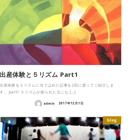
出産体験と５リズム Part1
出産体験を５リズムに当てはめた記事を2回に渡ってご紹介しま
す。 part1 ５リズムが創られた元にな […]
admin
2017年12月1日
blog