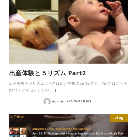
出産体験と５リズム Part2
出産体験を５リズムに当てはめた特集のpart2です。Part1はこちら
part 2 アルゼンチンの […]
admin
2017年12月4日
blog